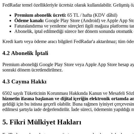
FedRadar temel özellikleriyle ücretsiz olarak kullanılabilir. Gelişmiş ö
Premium abonelik ücreti:
65 TL / hafta (KDV dâhil)
Ödeme kanalı:
Google Play Store (Android) ve Apple App Stor
Faturalandırma ve yenileme süreçleri ilgili mağaza platformu ta
Abonelik, iptal edilmediği sürece her dönem sonunda otomatik 
Kredi kartı veya ödeme aracı bilgileri FedRadar'a aktarılmaz; tüm ödem
4.2 Abonelik İptali
Premium aboneliği Google Play Store veya Apple App Store hesap ayarl
sonraki dönem ücretlendirilmez.
4.3 Cayma Hakkı
6502 sayılı Tüketicinin Korunması Hakkında Kanun ve Mesafeli Sözleş
hizmetin ifasına başlanan ve dijital içeriğin elektronik ortamda
geldiği için bu istisna geçerli olabilir. Buna rağmen iyiniyet çerçevesi
edilmesi şartıyla iade değerlendirilir. İade süreci, ödemenin yapıldığı
5. Fikri Mülkiyet Hakları