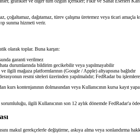
ler, grafikler ve diğer tüm özgün içerikler; Fikir ve Sanat Eserleri K
az, çoğaltamaz, dağıtamaz, türev çalışma üretemez veya ticari amaçla kul
yıp sunma hizmeti verir.
tik olarak toplar. Buna karşın:
unda garanti verilmez
k hata durumlarında bildirim gecikebilir veya yapılmayabilir
 ve ilgili mağaza platformlarının (Google / Apple) altyapısına bağlıdır
ederasyonun resmi siteleri üzerinden yapılmalıdır; FedRadar bu işlemlere 
ından kurs kontenjanının dolmasından veya Kullanıcının kursa kayıt y
rumluluğu, ilgili Kullanıcının son 12 aylık dönemde FedRadar'a ödediğ
ası
apısını makul gerekçelerle değiştirme, askıya alma veya sonlandırma hakk