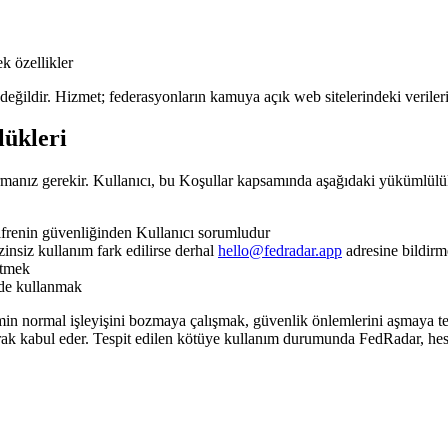
ek özellikler
eğildir. Hizmet; federasyonların kamuya açık web sitelerindeki verileri 
lükleri
urmanız gerekir. Kullanıcı, bu Koşullar kapsamında aşağıdaki yükümlülük
şifrenin güvenliğinden Kullanıcı sorumludur
nsiz kullanım fark edilirse derhal
hello@fedradar.app
adresine bildir
etmek
mde kullanmak
emin normal işleyişini bozmaya çalışmak, güvenlik önlemlerini aşmaya te
ak kabul eder. Tespit edilen kötüye kullanım durumunda FedRadar, hesabı