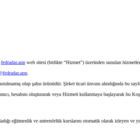
fedradar.app
web sitesi (birlikte “Hizmet”) üzerinden sunulan hizmetleri
@fedradar.app
.
kurulmamış olup şahıs ürünüdür. Şirket ticari ünvanı alındığında bu sayf
llanıcı, hesabını oluşturarak veya Hizmeti kullanmaya başlayarak bu Koş
dığı eğitmenlik ve antrenörlük kurslarını otomatik olarak izleyen ve yeni