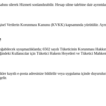
ını silerek Hizmeti sonlandırabilir. Hesap silme talebine dair ayrıntıla
Kişisel Verilerin Korunması Kanunu (KVKK) kapsamında yürütülür. Ayrınt
e
oğabilecek uyuşmazlıklarda; 6502 sayılı Tüketicinin Korunması Hakkı
liğindeki Kullanıcılar için Tüketici Hakem Heyetleri ve Tüketici Mahkeme
ler kayıtlı e-posta adresinize bildirilir veya uygulama içinde duyurul
elir.