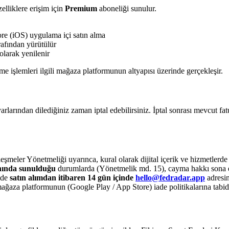
zelliklere erişim için
Premium
aboneliği sunulur.
e (iOS) uygulama içi satın alma
rafından yürütülür
olarak yenilenir
e işlemleri ilgili mağaza platformunun altyapısı üzerinde gerçekleşir.
arından dilediğiniz zaman iptal edebilirsiniz. İptal sonrası mevcut fa
meler Yönetmeliği uyarınca, kural olarak dijital içerik ve hizmetlerd
 anında sunulduğu
durumlarda (Yönetmelik md. 15), cayma hakkı sona ere
nde
satın alımdan itibaren 14 gün içinde
hello@fedradar.app
adresi
 mağaza platformunun (Google Play / App Store) iade politikalarına tabidi