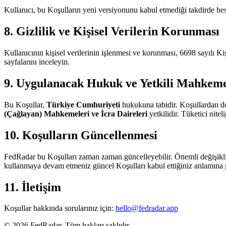
Kullanıcı, bu Koşulların yeni versiyonunu kabul etmediği takdirde hesab
8. Gizlilik ve Kişisel Verilerin Korunması
Kullanıcının kişisel verilerinin işlenmesi ve korunması, 6698 sayılı 
sayfalarını inceleyin.
9. Uygulanacak Hukuk ve Yetkili Mahkem
Bu Koşullar,
Türkiye Cumhuriyeti
hukukuna tabidir. Koşullardan d
(Çağlayan) Mahkemeleri ve İcra Daireleri
yetkilidir. Tüketici nite
10. Koşulların Güncellenmesi
FedRadar bu Koşulları zaman zaman güncelleyebilir. Önemli değişiklik
kullanmaya devam etmeniz güncel Koşulları kabul ettiğiniz anlamına g
11. İletişim
Koşullar hakkında sorularınız için:
hello@fedradar.app
© 2026 FedRadar. Tüm hakları saklıdır.