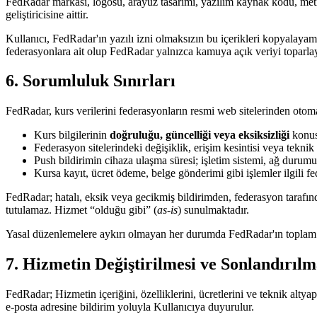
FedRadar markası, logosu, arayüz tasarımı, yazılım kaynak kodu, metin
geliştiricisine aittir.
Kullanıcı, FedRadar'ın yazılı izni olmaksızın bu içerikleri kopyalayam
federasyonlara ait olup FedRadar yalnızca kamuya açık veriyi toparla
6. Sorumluluk Sınırları
FedRadar, kurs verilerini federasyonların resmi web sitelerinden otoma
Kurs bilgilerinin
doğruluğu, güncelliği veya eksiksizliği
konus
Federasyon sitelerindeki değişiklik, erişim kesintisi veya tekni
Push bildirimin cihaza ulaşma süresi; işletim sistemi, ağ durumu
Kursa kayıt, ücret ödeme, belge gönderimi gibi işlemler ilgili f
FedRadar; hatalı, eksik veya gecikmiş bildirimden, federasyon taraf
tutulamaz. Hizmet “olduğu gibi” (
as-is
) sunulmaktadır.
Yasal düzenlemelere aykırı olmayan her durumda FedRadar'ın toplam so
7. Hizmetin Değiştirilmesi ve Sonlandırılm
FedRadar; Hizmetin içeriğini, özelliklerini, ücretlerini ve teknik alty
e-posta adresine bildirim yoluyla Kullanıcıya duyurulur.