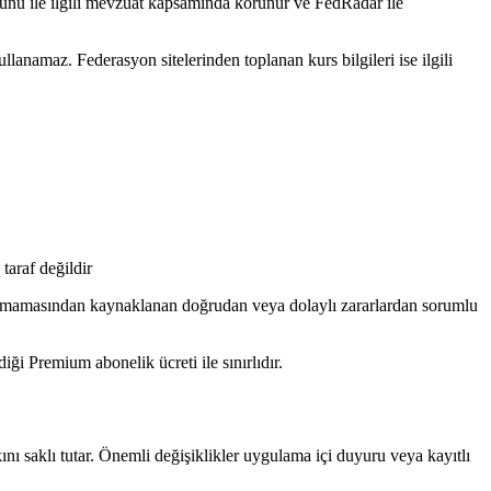
anunu ile ilgili mevzuat kapsamında korunur ve FedRadar ile
lanamaz. Federasyon sitelerinden toplanan kurs bilgileri ise ilgili
taraf değildir
apamamasından kaynaklanan doğrudan veya dolaylı zararlardan sorumlu
i Premium abonelik ücreti ile sınırlıdır.
ını saklı tutar. Önemli değişiklikler uygulama içi duyuru veya kayıtlı