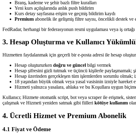
Branş, kademe ve şehir bazlı filtre kuralları
Yeni kurs açılışlarında anlık push bildirim
Kurs detay sayfasına erişim ve geçmiş bildirim kaydı
Premium
abonelik ile gelişmiş filtre sayısı, öncelikli destek ve 
FedRadar, herhangi bir federasyonun resmi uygulaması veya iş ortağı d
3. Hesap Oluşturma ve Kullanıcı Yükümlü
Hizmetten faydalanmak için geçerli bir e-posta adresi ile hesap oluşt
Hesap oluştururken
doğru ve güncel
bilgi vermek
Hesap şifresini gizli tutmak ve üçüncü kişilerle paylaşmamak; 
Hesap üzerinden gerçekleşen tüm işlemlerden sorumlu olmak; izi
18 yaşından büyük olmak veya yasal vasisinin izniyle hareket 
Hizmeti yalnızca yasalara, ahlaka ve bu Koşullara uygun biçi
Kullanıcı; Hizmete otomatik script, bot veya scraper ile erişmek, sist
çalışmak ve Hizmeti yeniden satmak gibi fiilleri
kötüye kullanım
olar
4. Ücretli Hizmet ve Premium Abonelik
4.1 Fiyat ve Ödeme